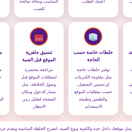
ف
اعتماد الطلب.
المناسب وبحالة صالحة
ل
للصب.
د
خلطات خاصة حسب
تنسيق جاهزية
م
الحاجة
الموقع قبل الصبة
توفير خلطات خاصة
مراجعة مختصرة
مت
مثل مقاومة الكبريتات
لمتطلبات الموقع قبل
ح
ي
او تحسين التشغيل،
وصول الخلاطة، مثل
ب
حسب متطلبات الموقع
مسار الدخول ومكان
والطقس وطبيعة
المضخة لتقليل زمن
ال
الاستخدام.
الانتظار.
سل موقعك داخل جدة والكمية ونوع الصبة، لنقترح الخلطة المناسبة ونقدم ع