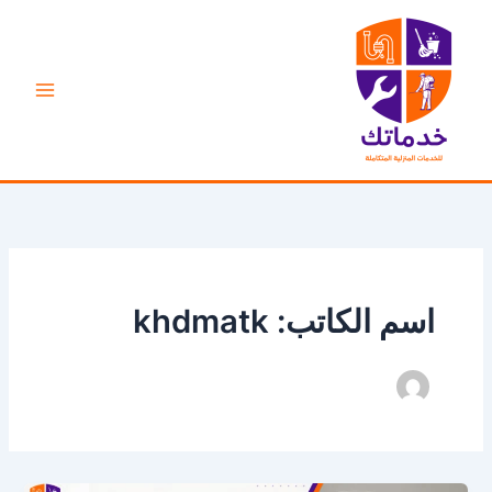
خطي
لى
لمحتوى
اسم الكاتب: khdmatk