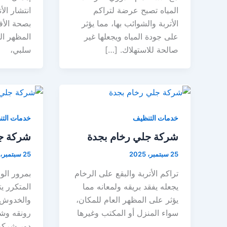
المياه تصبح عرضة لتراكم
انتشار الأ
الأتربة والشوائب بها، مما يؤثر
بصحة الأفر
على جودة المياه ويجعلها غير
المظهر ال
صالحة للاستهلاك. […]
سلبي،
خدمات التنظيف
خدمات الت
شركة جلي رخام بجدة
شركة جل
25 سبتمبر، 2025
25 سبتمبر، 2025
تراكم الأتربة والبقع على الرخام
بمرور الو
يجعله يفقد بريقه ولمعانه مما
المتكرر ي
يؤثر على المظهر العام للمكان،
والخدوش و
سواء المنزل أو المكتب وغيرها
رونقه وشكل
دور شركة