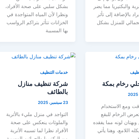
تربة والبكتيريا مما يضر
بشكل سلبي على صحة الأفراد،
اد بالإضافة إلى تأثر
ونظرا لأن المياه المتواجدة في
جمالي للمنزل بشكل
الخزانات تتأثر بتراكم الرواسب
بها المسببة
نظيف
خدمات التنظيف
ي رخام بمكة
شركة تنظيف منازل
بالطائف
23 سبتمبر، 2025
قت ومع الاستخدام
تعرض الرخام للبقع
التواجد في منزل مليء بالأتربة
بهتان لونه مما يفقده
والملوثات ينعكس على صحة
ه اللامع، وهنا يأتي
الأفراد نظرا لما تسببه الأتربة
من البكتيريا والجراثيم المسببة